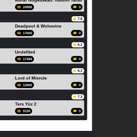
Murat Gögebakan: Kalbim Yarali
24906
0
7.9
Deadpool & Wolverine
17605
0
6.2
Undefiled
17494
0
6.3
Lord of Misrule
12665
0
7.3
Ters Yüz 2
9159
0