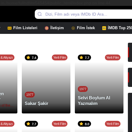
 in /home/fullhdfilm545454/public_html/index.php on line 44
r
Film Listeleri
İletişim
Film İstek
İMDB Top 25
 & Altyazı
Yerli Film
Yerli Film
7.4
7.7
1977
en
1977
Selvi Boylum Al
r
Sakar Şakir
Yazmalım
Close Encounters of the Third Kind
 & Altyazı
Yerli Film
Yerli Film
7.7
8.0