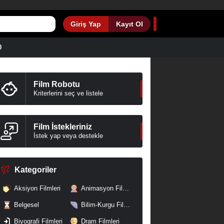
Giriş Yap
Kayıt Ol
0
Film Robotu
Kriterlerini seç ve listele
Film İstekleriniz
İstek yap veya destekle
Kategoriler
Aksiyon Filmleri
Animasyon Filmleri
Belgesel
Bilim-Kurgu Filmleri
Biyografi Filmleri
Dram Filmleri