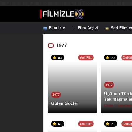
Warning: array_map(): Expected parameter 2 to be an array, null given
Film izle
Film Arşivi
Seri Filmle
1977
Yerli Film
Dublaj
8.1
7.4
1977
Üçüncü Türd
1977
Yakınlaşmala
Gülen Gözler
Yerli Film
Dublaj
6.9
7.0