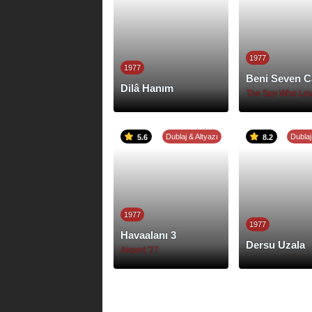
1977
1977
Beni Seven C
Dilâ Hanım
The Spy Who Lo
Dublaj & Altyazı
Dublaj
5.6
8.2
1977
1977
Havaalanı 3
Dersu Uzala
Airport '77