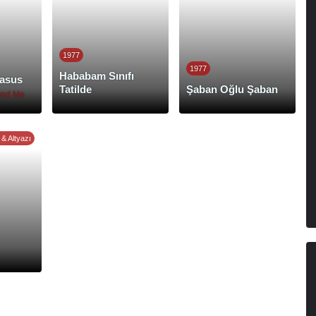
1977
1977
Hababam Sınıfı
asus
Tatilde
Şaban Oğlu Şaban
ved Me
 & Altyazı