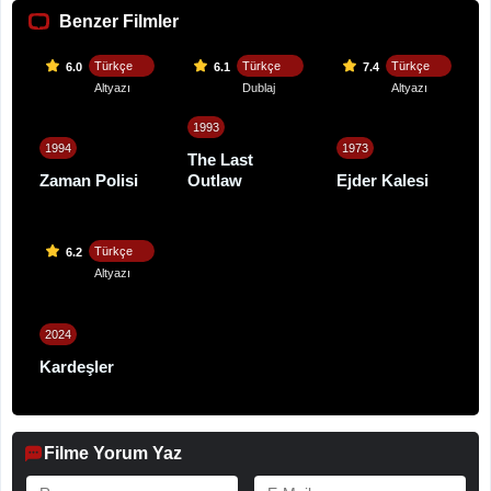
Benzer Filmler
Türkçe
Türkçe
Türkçe
6.0
6.1
7.4
Altyazı
Dublaj
Altyazı
1993
1994
1973
The Last
Zaman Polisi
Outlaw
Ejder Kalesi
Türkçe
6.2
Altyazı
2024
Kardeşler
Filme Yorum Yaz