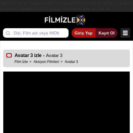
Warning: array_map(): Expected parameter 2 to be an array, null given
in /home/fullhdfilm545454/public_html/index.php on line 44
Giriş Yap
Kayıt Ol
Avatar 3 izle
-
Avatar 3
Film İzle
Aksiyon Filmleri
Avatar 3