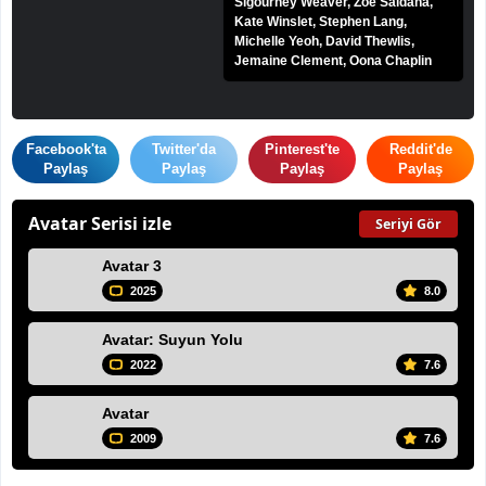
Sigourney Weaver, Zoe Saldaña,
Kate Winslet, Stephen Lang,
Michelle Yeoh, David Thewlis,
Jemaine Clement, Oona Chaplin
Facebook'ta
Twitter'da
Pinterest'te
Reddit'de
Paylaş
Paylaş
Paylaş
Paylaş
Avatar Serisi izle
Seriyi Gör
Avatar 3
2025
8.0
Avatar: Suyun Yolu
2022
7.6
Avatar
2009
7.6