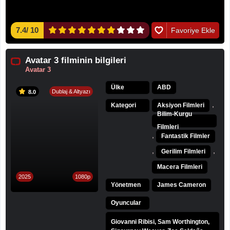
7.4
/
10
Favoriye Ekle
Avatar 3 filminin bilgileri
Avatar 3
Ülke
ABD
Dublaj & Altyazı
8.0
,
Kategori
Aksiyon Filmleri
Bilim-Kurgu
Filmleri
,
Fantastik Filmler
,
,
Gerilim Filmleri
Macera Filmleri
2025
1080p
Yönetmen
James Cameron
Oyuncular
Giovanni Ribisi, Sam Worthington,