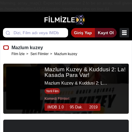
Warning: array_map(): Expected parameter 2 to be an array, null given
in /home/fullhdfilm545454/public_html/index.php on line 44
Giriş Yap
Kayıt Ol
Mazlum kuzey
Film İzle
Seri Filmler
Mazlum kuzey
Mazlum Kuzey & Kuddusi 2: La!
Kasada Para Var!
Mazlum Kuzey & Kuddusi 2: La! Kasada Para Var!
Yerli Film
Komedi Filmleri
IMDB 1.0
95 Dak.
2019